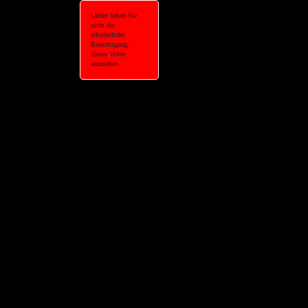
Leider haben Sie
nicht die
erforderliche
Berechtigung,
dieses Video
anzusehen.