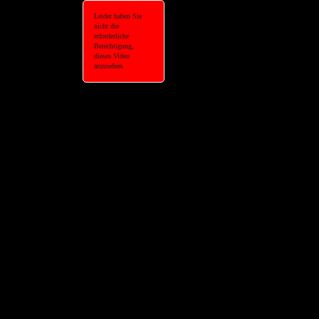
Leider haben Sie
nicht die
erforderliche
Berechtigung,
dieses Video
anzusehen.