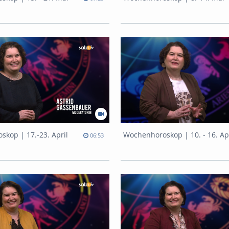
kop | 17.-23. April
06:53