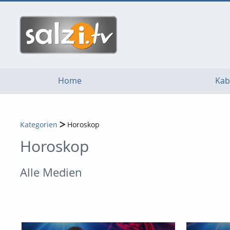
go
go
go
to
to
to
navigation
main
footer
content
Home
Kab
Kategorien
Horoskop
Horoskop
Alle Medien