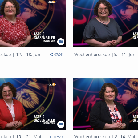
kop | 12. - 18. Juni
Wochenhoroskop |5. - 11. Juni
07:05
kop | 15. - 21. Mai
Wochenhoroskop | 8.-14. Mai
07:29