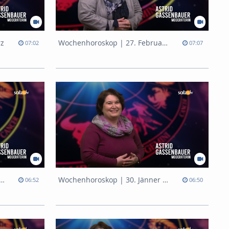
rz
Wochenhoroskop | 27. Februar - 5. März
07:02
07:07
nhoroskop | 6. - 12. Februar
Wochenhoroskop | 30. Jänner - 5. Februar
06:52
06:50