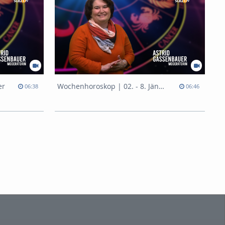
er
Wochenhoroskop | 02. - 8. Jänner
06:38
06:46