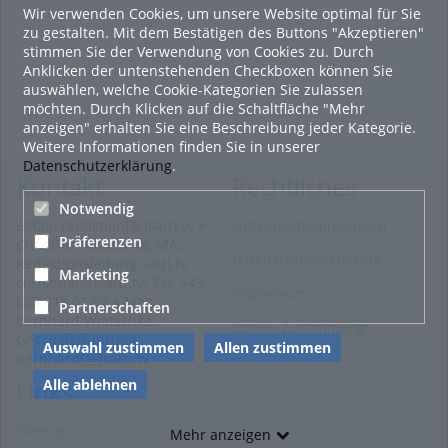
Wir verwenden Cookies, um unsere Website optimal für Sie
zu gestalten. Mit dem Bestätigen des Buttons "Akzeptieren"
stimmen Sie der Verwendung von Cookies zu. Durch
Anklicken der untenstehenden Checkboxen können Sie
auswählen, welche Cookie-Kategorien Sie zulassen
möchten. Durch Klicken auf die Schaltfläche "Mehr
anzeigen" erhalten Sie eine Beschreibung jeder Kategorie.
Weitere Informationen finden Sie in unserer
Datenschutzerklärung
.
Kontakt
Rechtliches
Notwendig
eMail: redaktion[@]salzi.tv +
Nutzungsbedingungen
Präferenzen
Christina Wiatschka, MA,
Datenschutzerklärung
Redaktionsleitung salzi.tv
Marketing
christina[@]salzi.tv; Tel. +43
Impressum
660 818 02 52 + Mag.
Partnerschaften
Bernhard Wiatschka,
Cookie-Zustimmung
Geschäftsführung
Auswahl zustimmen
Allen zustimmen
bernhard[@]salzi.tv
Alle ablehnen
Links
Sitemap
Mehr anzeigen