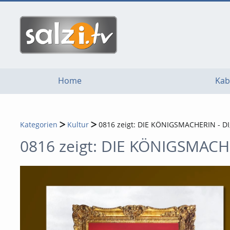
go
go
go
to
to
to
navigation
main
footer
content
Home
Kab
Kategorien
Kultur
0816 zeigt: DIE KÖNIGSMACHERIN - D
0816 zeigt: DIE KÖNIGSMACH