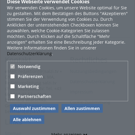
Diese Webseite verwendet Cookies
Wir verwenden Cookies, um unsere Website optimal für Sie
zu gestalten. Mit dem Bestätigen des Buttons "Akzeptieren"
stimmen Sie der Verwendung von Cookies zu. Durch
Anklicken der untenstehenden Checkboxen können Sie
auswählen, welche Cookie-Kategorien Sie zulassen
möchten. Durch Klicken auf die Schaltfläche "Mehr
anzeigen" erhalten Sie eine Beschreibung jeder Kategorie.
Weitere Informationen finden Sie in unserer
Datenschutzerklärung
.
Kontakt
Rechtliches
Notwendig
eMail: redaktion[@]salzi.tv +
Nutzungsbedingungen
Präferenzen
Christina Wiatschka, MA,
Datenschutzerklärung
Redaktionsleitung salzi.tv
Marketing
christina[@]salzi.tv; Tel. +43
Impressum
660 818 02 52 + Mag.
Partnerschaften
Bernhard Wiatschka,
Cookie-Zustimmung
Geschäftsführung
Auswahl zustimmen
Allen zustimmen
bernhard[@]salzi.tv
Alle ablehnen
Links
Sitemap
Mehr anzeigen