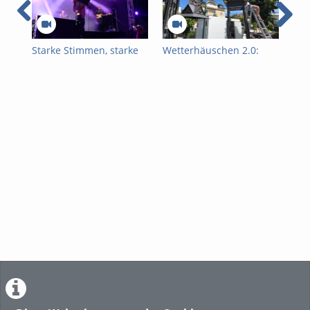
Starke Stimmen, starke
Wetterhäuschen 2.0:
Mus
Bühne: HERstage
Geschichte trifft
beg
begeistert am Traunsee
moderne Technik
Kla