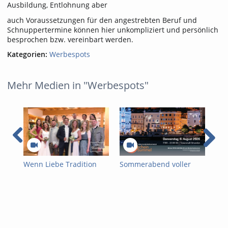
Ausbildung, Entlohnung aber
auch Voraussetzungen für den angestrebten Beruf und
Schnuppertermine können hier unkompliziert und persönlich
besprochen bzw. vereinbart werden.
Kategorien:
Werbespots
Mehr Medien in "Werbespots"
Wenn Liebe Tradition
Sommerabend voller
Som
trägt – Hochzeitsmode
Flair:
See
der Trachten
Mondscheinbummel in
See
Wichtlstube
Gmunden