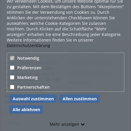
Wir verwenden Cookies, um unsere Website optimal für Sie
zu gestalten. Mit dem Bestätigen des Buttons "Akzeptieren"
stimmen Sie der Verwendung von Cookies zu. Durch
Anklicken der untenstehenden Checkboxen können Sie
auswählen, welche Cookie-Kategorien Sie zulassen
möchten. Durch Klicken auf die Schaltfläche "Mehr
anzeigen" erhalten Sie eine Beschreibung jeder Kategorie.
Weitere Informationen finden Sie in unserer
Datenschutzerklärung
.
Kontakt
Rechtliches
Notwendig
eMail: redaktion[@]salzi.tv +
Nutzungsbedingungen
Präferenzen
Christina Wiatschka, MA,
Datenschutzerklärung
Redaktionsleitung salzi.tv
Marketing
christina[@]salzi.tv; Tel. +43
Impressum
660 818 02 52 + Mag.
Partnerschaften
Bernhard Wiatschka,
Cookie-Zustimmung
Geschäftsführung
Auswahl zustimmen
Allen zustimmen
bernhard[@]salzi.tv
Alle ablehnen
Links
Sitemap
Mehr anzeigen