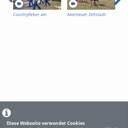
Countryfieber am
Abenteuer Zeltstadt:
SA
Traunsee – 25 Jahre
Feuerwehrjugend
ZU
voller Musik, Linedance
erobert St. Wolfgang
AGE
und Sommerfeeling
Diese Webseite verwendet Cookies