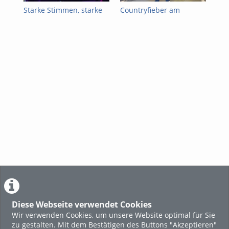
Starke Stimmen, starke
Countryfieber am
Abe
Bühne: HERstage
Traunsee – 25 Jahre
Feu
begeistert am Traunsee
voller Musik, Linedance
ero
und Sommerfeeling
Diese Webseite verwendet Cookies
Wir verwenden Cookies, um unsere Website optimal für Sie
zu gestalten. Mit dem Bestätigen des Buttons "Akzeptieren"