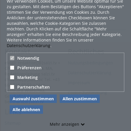
Wir verwenden Cookies, um unsere Website optimal für Sie
zu gestalten. Mit dem Bestätigen des Buttons "Akzeptieren"
stimmen Sie der Verwendung von Cookies zu. Durch
Anklicken der untenstehenden Checkboxen können Sie
auswählen, welche Cookie-Kategorien Sie zulassen
möchten. Durch Klicken auf die Schaltfläche "Mehr
anzeigen" erhalten Sie eine Beschreibung jeder Kategorie.
Weitere Informationen finden Sie in unserer
Datenschutzerklärung
.
Kontakt
Rechtliches
Notwendig
eMail: redaktion[@]salzi.tv +
Nutzungsbedingungen
Präferenzen
Christina Wiatschka, MA,
Datenschutzerklärung
Redaktionsleitung salzi.tv
Marketing
christina[@]salzi.tv; Tel. +43
Impressum
660 818 02 52 + Mag.
Partnerschaften
Bernhard Wiatschka,
Cookie-Zustimmung
Geschäftsführung
Auswahl zustimmen
Allen zustimmen
bernhard[@]salzi.tv
Alle ablehnen
Links
Sitemap
Mehr anzeigen