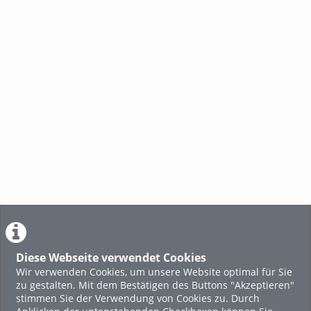
Gmundner Milch
Geschichte trifft
Die
moderne Technik
vor
Gef
Diese Webseite verwendet Cookies
Wir verwenden Cookies, um unsere Website optimal für Sie
zu gestalten. Mit dem Bestätigen des Buttons "Akzeptieren"
stimmen Sie der Verwendung von Cookies zu. Durch