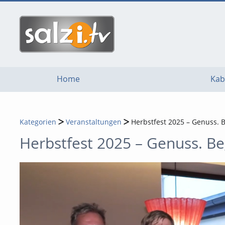
go
go
go
to
to
to
navigation
main
footer
content
Home
Kab
Kategorien
Veranstaltungen
Herbstfest 2025 – Genuss. 
Herbstfest 2025 – Genuss. Be