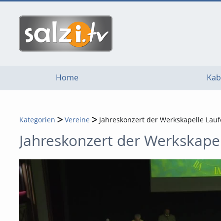
go
go
go
to
to
to
navigation
main
footer
content
Home
Kab
Kategorien
Vereine
Jahreskonzert der Werkskapelle La
Jahreskonzert der Werkskap