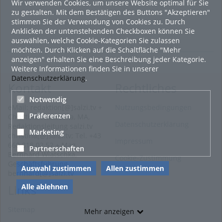
Wir verwenden Cookies, um unsere Website optimal für Sie
zu gestalten. Mit dem Bestätigen des Buttons "Akzeptieren"
stimmen Sie der Verwendung von Cookies zu. Durch
Anklicken der untenstehenden Checkboxen können Sie
auswählen, welche Cookie-Kategorien Sie zulassen
möchten. Durch Klicken auf die Schaltfläche "Mehr
anzeigen" erhalten Sie eine Beschreibung jeder Kategorie.
Weitere Informationen finden Sie in unserer
Datenschutzerklärung
.
Kontakt
Rechtliches
Notwendig
eMail: redaktion[@]salzi.tv +
Nutzungsbedingungen
Präferenzen
Christina Wiatschka, MA,
Datenschutzerklärung
Redaktionsleitung salzi.tv
Marketing
christina[@]salzi.tv; Tel. +43
Impressum
660 818 02 52 + Mag.
Partnerschaften
Bernhard Wiatschka,
Cookie-Zustimmung
Geschäftsführung
Auswahl zustimmen
Allen zustimmen
bernhard[@]salzi.tv
Alle ablehnen
Links
Sitemap
Mehr anzeigen