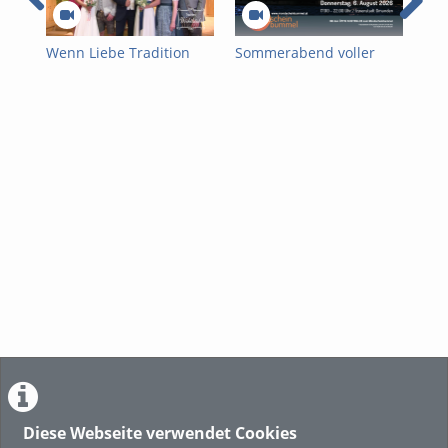
Wenn Liebe Tradition
Sommerabend voller
Som
trägt – Hochzeitsmode
Flair:
See
der Trachten
Mondscheinbummel in
See
Wichtlstube
Gmunden
Diese Webseite verwendet Cookies