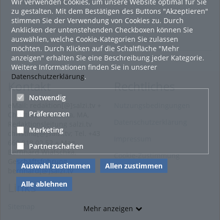
Wir verwenden Cookies, um unsere Website optimal für Sie
zu gestalten. Mit dem Bestätigen des Buttons "Akzeptieren"
stimmen Sie der Verwendung von Cookies zu. Durch
Anklicken der untenstehenden Checkboxen können Sie
auswählen, welche Cookie-Kategorien Sie zulassen
möchten. Durch Klicken auf die Schaltfläche "Mehr
anzeigen" erhalten Sie eine Beschreibung jeder Kategorie.
Weitere Informationen finden Sie in unserer
Datenschutzerklärung
.
Kontakt
Rechtliches
Notwendig
eMail: redaktion[@]salzi.tv +
Nutzungsbedingungen
Präferenzen
Christina Wiatschka, MA,
Datenschutzerklärung
Redaktionsleitung salzi.tv
Marketing
christina[@]salzi.tv; Tel. +43
Impressum
660 818 02 52 + Mag.
Partnerschaften
Bernhard Wiatschka,
Cookie-Zustimmung
Geschäftsführung
Auswahl zustimmen
Allen zustimmen
bernhard[@]salzi.tv
Alle ablehnen
Links
Sitemap
Mehr anzeigen