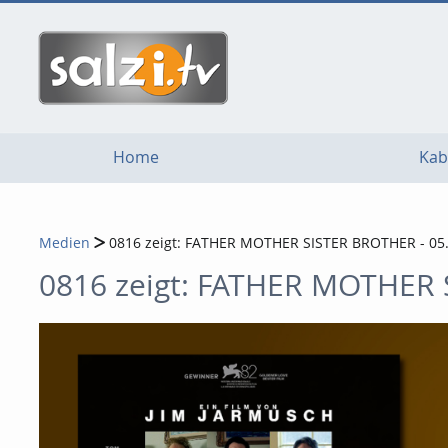
go
go
go
to
to
to
navigation
main
footer
content
Home
Kab
Medien
0816 zeigt: FATHER MOTHER SISTER BROTHER - 05