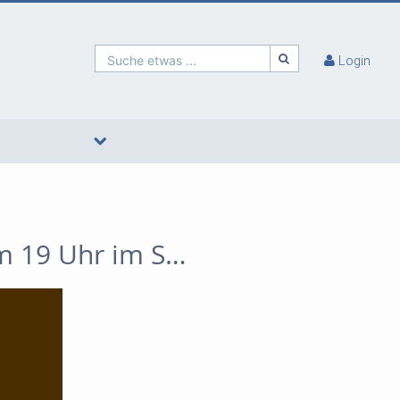
Suche etwas ...
Login
0816 zeigt: FATHER MOTHER SISTER BROTHER - 05.05.2026 um 19 Uhr im Stadtkino Gmunden