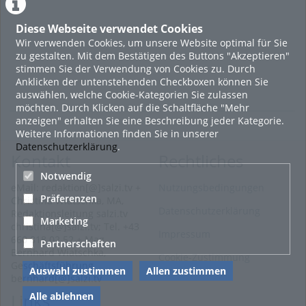
Diese Webseite verwendet Cookies
Wir verwenden Cookies, um unsere Website optimal für Sie
zu gestalten. Mit dem Bestätigen des Buttons "Akzeptieren"
stimmen Sie der Verwendung von Cookies zu. Durch
Anklicken der untenstehenden Checkboxen können Sie
auswählen, welche Cookie-Kategorien Sie zulassen
möchten. Durch Klicken auf die Schaltfläche "Mehr
anzeigen" erhalten Sie eine Beschreibung jeder Kategorie.
Weitere Informationen finden Sie in unserer
Datenschutzerklärung
.
Kontakt
Rechtliches
Notwendig
eMail: redaktion[@]salzi.tv +
Nutzungsbedingungen
Präferenzen
Christina Wiatschka, MA,
Datenschutzerklärung
Redaktionsleitung salzi.tv
Marketing
christina[@]salzi.tv; Tel. +43
Impressum
660 818 02 52 + Mag.
Partnerschaften
Bernhard Wiatschka,
Cookie-Zustimmung
Geschäftsführung
Auswahl zustimmen
Allen zustimmen
bernhard[@]salzi.tv
Alle ablehnen
Links