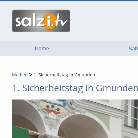
go
go
go
to
to
to
navigation
main
footer
content
Home
Kab
Medien
1. Sicherheitstag in Gmunden
1. Sicherheitstag in Gmunde