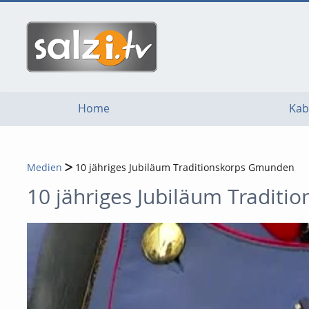
go
go
go
to
to
to
navigation
main
footer
content
Home
Kab
Medien
10 jähriges Jubiläum Traditionskorps Gmunden
10 jähriges Jubiläum Tradit