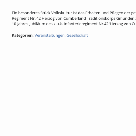
Ein besonderes Stück Volkskultur ist das Erhalten und Pflegen der ges
Regiment Nr. 42 Herzog von Cumberland Traditionskorps Gmunden zu
10-Jahres-Jubiläum des k.u.k. Infanterieregiment Nr.42 ‘Herzog von C
Kategorien:
Veranstaltungen
,
Gesellschaft