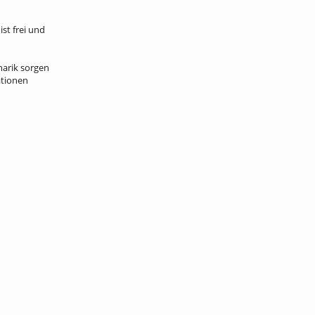
ist frei und
narik sorgen
ationen