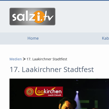
go
go
go
to
to
to
navigation
main
footer
content
Home
Kab
Medien
17. Laakirchner Stadtfest
17. Laakirchner Stadtfest