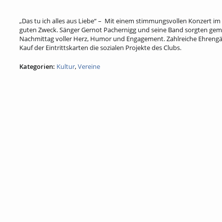
„Das tu ich alles aus Liebe“ – Mit einem stimmungsvollen Konzert 
guten Zweck. Sänger Gernot Pachernigg und seine Band sorgten geme
Nachmittag voller Herz, Humor und Engagement. Zahlreiche Ehrengäs
Kauf der Eintrittskarten die sozialen Projekte des Clubs.
Kategorien:
Kultur
,
Vereine