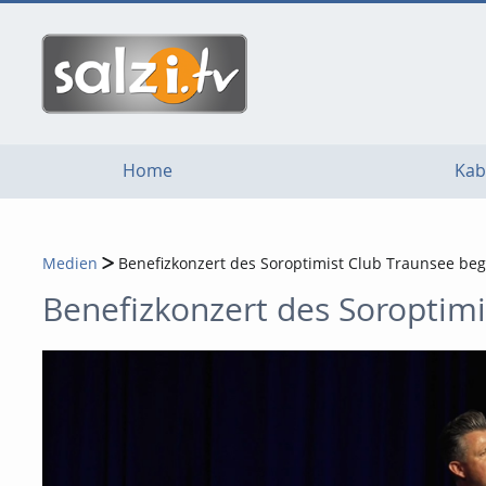
go
go
go
to
to
to
navigation
main
footer
content
Home
Kab
Medien
Benefizkonzert des Soroptimist Club Traunsee be
Benefizkonzert des Soroptim