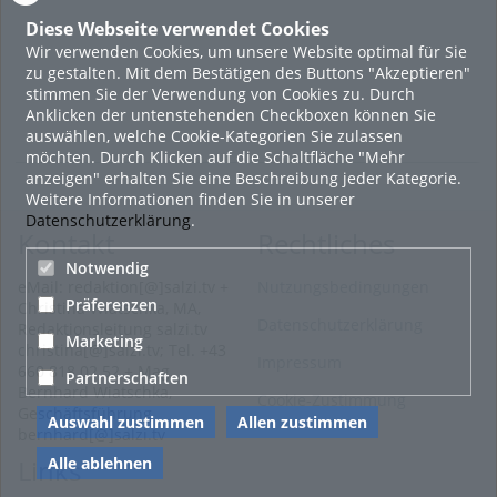
Diese Webseite verwendet Cookies
Wir verwenden Cookies, um unsere Website optimal für Sie
zu gestalten. Mit dem Bestätigen des Buttons "Akzeptieren"
stimmen Sie der Verwendung von Cookies zu. Durch
Anklicken der untenstehenden Checkboxen können Sie
auswählen, welche Cookie-Kategorien Sie zulassen
möchten. Durch Klicken auf die Schaltfläche "Mehr
anzeigen" erhalten Sie eine Beschreibung jeder Kategorie.
Weitere Informationen finden Sie in unserer
Datenschutzerklärung
.
Kontakt
Rechtliches
Notwendig
eMail: redaktion[@]salzi.tv +
Nutzungsbedingungen
Präferenzen
Christina Wiatschka, MA,
Datenschutzerklärung
Redaktionsleitung salzi.tv
Marketing
christina[@]salzi.tv; Tel. +43
Impressum
660 818 02 52 + Mag.
Partnerschaften
Bernhard Wiatschka,
Cookie-Zustimmung
Geschäftsführung
Auswahl zustimmen
Allen zustimmen
bernhard[@]salzi.tv
Alle ablehnen
Links