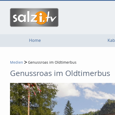
go
go
go
to
to
to
navigation
main
footer
content
Home
Kab
Medien
Genussroas im Oldtimerbus
Genussroas im Oldtimerbus