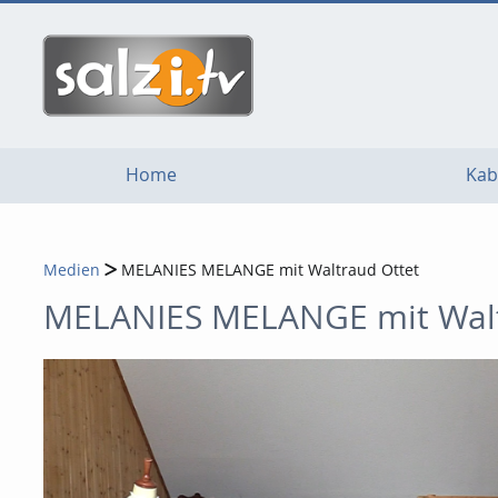
go
go
go
to
to
to
navigation
main
footer
content
Home
Kab
Medien
MELANIES MELANGE mit Waltraud Ottet
MELANIES MELANGE mit Walt