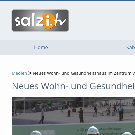
go
go
go
to
to
to
navigation
main
footer
content
Home
Kab
Medien
Neues Wohn- und Gesundheitshaus im Zentrum v
Neues Wohn- und Gesundheit