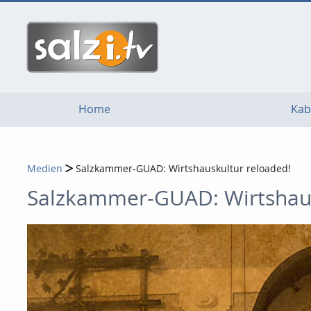
go
go
go
to
to
to
navigation
main
footer
content
Home
Kab
Medien
Salzkammer-GUAD: Wirtshauskultur reloaded!
Salzkammer-GUAD: Wirtshaus