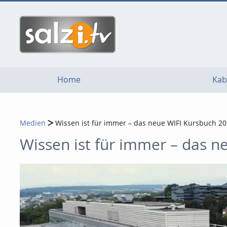
go
go
go
to
to
to
navigation
main
footer
content
Home
Kab
Medien
Wissen ist für immer – das neue WIFI Kursbuch 2
Wissen ist für immer – das n