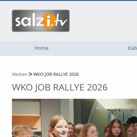
go
go
go
to
to
to
navigation
main
footer
content
Home
Kab
Medien
WKO JOB RALLYE 2026
WKO JOB RALLYE 2026