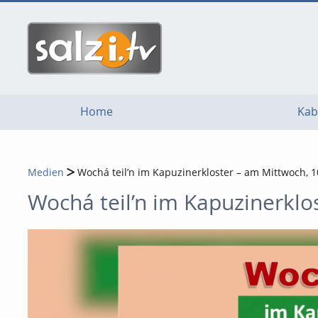
go
go
go
to
to
to
navigation
main
footer
content
Home
Kab
Medien
Wochá teil’n im Kapuzinerkloster – am Mittwoch, 1
Wochá teil’n im Kapuzinerklo