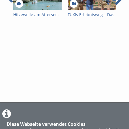
Hitzewelle am Attersee:
FUXIs Erlebnisweg – Das
5 J
Die Wasserrettung warnt
neue Familienabenteuer
Gmu
vor unterschätzten
in Dachstein West
zum
Gefahren
Diese Webseite verwendet Cookies