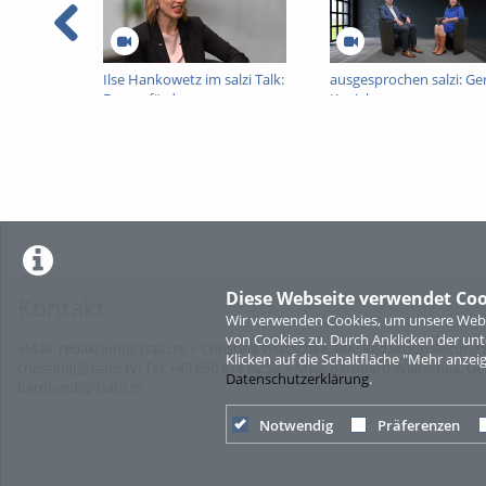
Ilse Hankowetz im salzi Talk:
ausgesprochen salzi: Ge
Frauenförderung am
Kaniak
Arbeitsmarkt im Fokus
Diese Webseite verwendet Coo
Kontakt
Wir verwenden Cookies, um unsere Websi
von Cookies zu. Durch Anklicken der u
eMail: redaktion[@]salzi.tv + Christina Wiatschka, MA, Redaktionsleitung s
Klicken auf die Schaltfläche "Mehr anzei
christina[@]salzi.tv; Tel. +43 660 818 02 52 + Mag. Bernhard Wiatschka, G
Datenschutzerklärung
.
bernhard[@]salzi.tv
Notwendig
Präferenzen