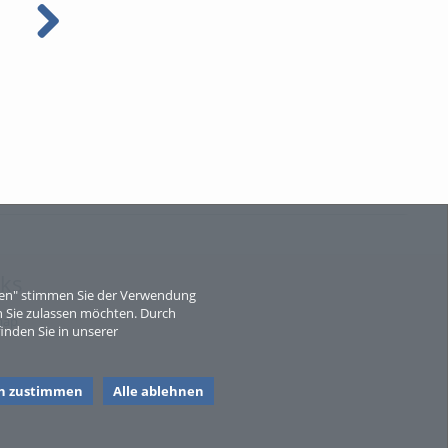
ausgesprochen salzi: Stefan
ausgesprochen salzi: Stephan
Heinisch
Preishuber
nks
eren" stimmen Sie der Verwendung
 Sie zulassen möchten. Durch
map
inden Sie in unserer
en zustimmen
Alle ablehnen