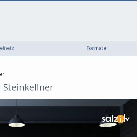
elnetz
Formate
ner
 Steinkellner