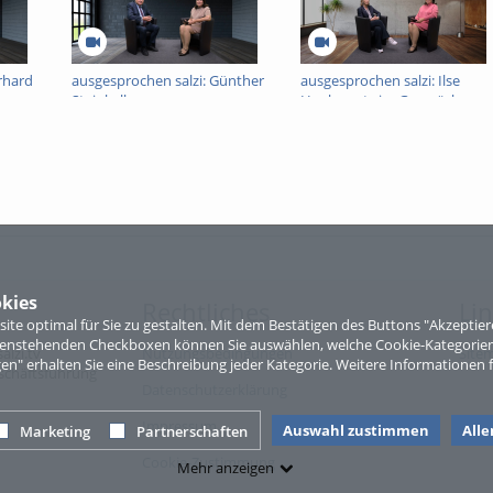
rhard
ausgesprochen salzi: Günther
ausgesprochen salzi: Ilse
Steinkellner
Hankowetz im Gespräch zur
Lehrlingsmesse
kies
Rechtliches
Li
te optimal für Sie zu gestalten. Mit dem Bestätigen des Buttons "Akzepti
ntenstehenden Checkboxen können Sie auswählen, welche Cookie-Kategorien
alzi.tv
Nutzungsbedingungen
Site
gen" erhalten Sie eine Beschreibung jeder Kategorie. Weitere Informationen f
eschäftsführung
Datenschutzerklärung
Impressum
Auswahl zustimmen
All
Marketing
Partnerschaften
Cookie-Zustimmung
Mehr anzeigen