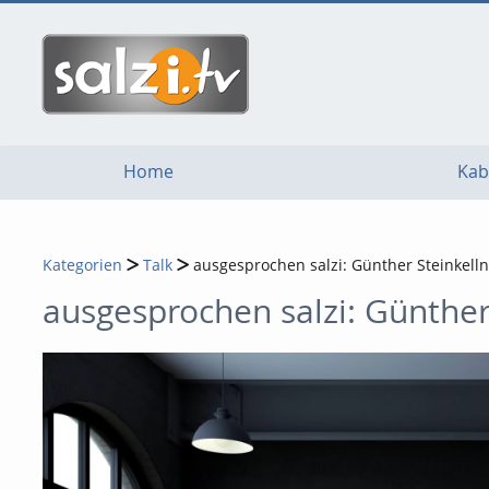
go
go
go
to
to
to
navigation
main
footer
content
Home
Kab
Kategorien
Talk
ausgesprochen salzi: Günther Steinkell
ausgesprochen salzi: Günther