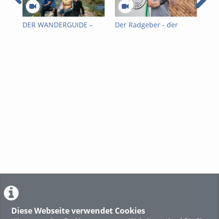
DER WANDERGUIDE –
Der Radgeber - der
AL
das Bergmagazin|
Saubermacher
SC
kleiner Schönberg &
1 
Miesweg
Diese Webseite verwendet Cookies