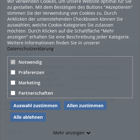
Wir verwenden Cookies, um unsere Website optimal für Sie
zu gestalten. Mit dem Bestätigen des Buttons "Akzeptieren"
stimmen Sie der Verwendung von Cookies zu. Durch
Anklicken der untenstehenden Checkboxen können Sie
auswählen, welche Cookie-Kategorien Sie zulassen
möchten. Durch Klicken auf die Schaltfläche "Mehr
anzeigen" erhalten Sie eine Beschreibung jeder Kategorie.
Weitere Informationen finden Sie in unserer
Datenschutzerklärung
.
Kontakt
Rechtliches
Notwendig
eMail: redaktion[@]salzi.tv +
Nutzungsbedingungen
Präferenzen
Christina Wiatschka, MA,
Datenschutzerklärung
Redaktionsleitung salzi.tv
Marketing
christina[@]salzi.tv; Tel. +43
Impressum
660 818 02 52 + Mag.
Partnerschaften
Bernhard Wiatschka,
Cookie-Zustimmung
Geschäftsführung
Auswahl zustimmen
Allen zustimmen
bernhard[@]salzi.tv
Alle ablehnen
Links
Sitemap
Mehr anzeigen