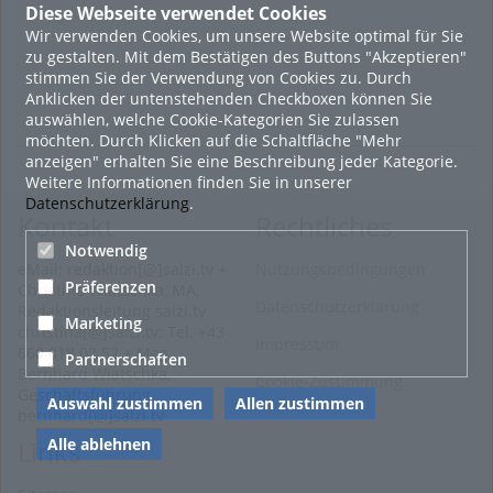
Diese Webseite verwendet Cookies
Wir verwenden Cookies, um unsere Website optimal für Sie
zu gestalten. Mit dem Bestätigen des Buttons "Akzeptieren"
stimmen Sie der Verwendung von Cookies zu. Durch
Anklicken der untenstehenden Checkboxen können Sie
auswählen, welche Cookie-Kategorien Sie zulassen
möchten. Durch Klicken auf die Schaltfläche "Mehr
anzeigen" erhalten Sie eine Beschreibung jeder Kategorie.
Weitere Informationen finden Sie in unserer
Datenschutzerklärung
.
Kontakt
Rechtliches
Notwendig
eMail: redaktion[@]salzi.tv +
Nutzungsbedingungen
Präferenzen
Christina Wiatschka, MA,
Datenschutzerklärung
Redaktionsleitung salzi.tv
Marketing
christina[@]salzi.tv; Tel. +43
Impressum
660 818 02 52 + Mag.
Partnerschaften
Bernhard Wiatschka,
Cookie-Zustimmung
Geschäftsführung
Auswahl zustimmen
Allen zustimmen
bernhard[@]salzi.tv
Alle ablehnen
Links