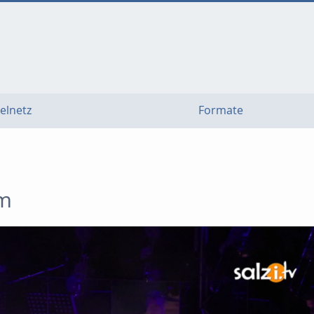
elnetz
Formate
am