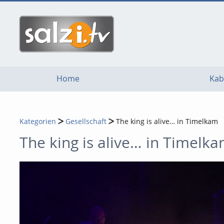
go
go
go
to
to
to
navigation
main
footer
content
Home
Kab
Kategorien
Gesellschaft
The king is alive… in Timelkam
The king is alive… in Timelk