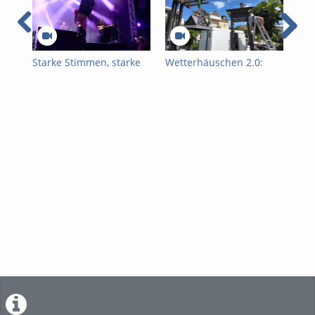
Starke Stimmen, starke
Wetterhäuschen 2.0:
Mus
Bühne: HERstage
Geschichte trifft
beg
begeistert am Traunsee
moderne Technik
Kla