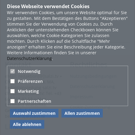
Diese Webseite verwendet Cookies
Wir verwenden Cookies, um unsere Website optimal für Sie
zu gestalten. Mit dem Bestätigen des Buttons "Akzeptieren"
stimmen Sie der Verwendung von Cookies zu. Durch
Anklicken der untenstehenden Checkboxen können Sie
auswählen, welche Cookie-Kategorien Sie zulassen
möchten. Durch Klicken auf die Schaltfläche "Mehr
anzeigen" erhalten Sie eine Beschreibung jeder Kategorie.
Weitere Informationen finden Sie in unserer
Datenschutzerklärung
.
Kontakt
Rechtliches
Notwendig
eMail: redaktion[@]salzi.tv +
Nutzungsbedingungen
Präferenzen
Christina Wiatschka, MA,
Datenschutzerklärung
Redaktionsleitung salzi.tv
Marketing
christina[@]salzi.tv; Tel. +43
Impressum
660 818 02 52 + Mag.
Partnerschaften
Bernhard Wiatschka,
Cookie-Zustimmung
Geschäftsführung
Auswahl zustimmen
Allen zustimmen
bernhard[@]salzi.tv
Alle ablehnen
Links