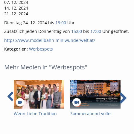
07. 12. 2024
14. 12. 2024
21. 12. 2024
Dienstag 24. 12. 2024 bis
13:00
Uhr
Zusätzlich jeden Donnerstag von
15:00
bis
17:00
Uhr geöffnet.
https://www.modellbahn-miniwunderwelt.at/
Kategorien:
Werbespots
Mehr Medien in "Werbespots"
Wenn Liebe Tradition
Sommerabend voller
Som
trägt – Hochzeitsmode
Flair:
See
der Trachten
Mondscheinbummel in
See
Wichtlstube
Gmunden