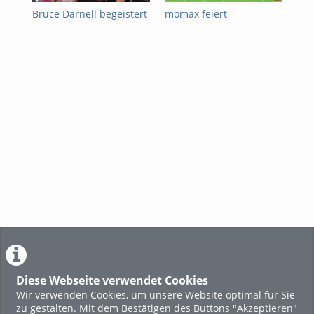
Bruce Darnell begeistert
mömax feiert
Boj
Fans bei mömax-
Neueröffnung in
Hot
Eröffnung in Vöcklabruck
Vöcklabruck ab 5. August
Diese Webseite verwendet Cookies
Wir verwenden Cookies, um unsere Website optimal für Sie
zu gestalten. Mit dem Bestätigen des Buttons "Akzeptieren"