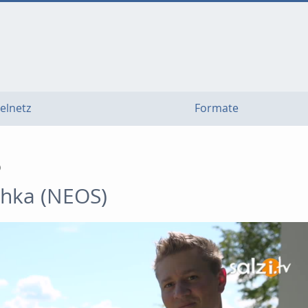
elnetz
Formate
)
chka (NEOS)