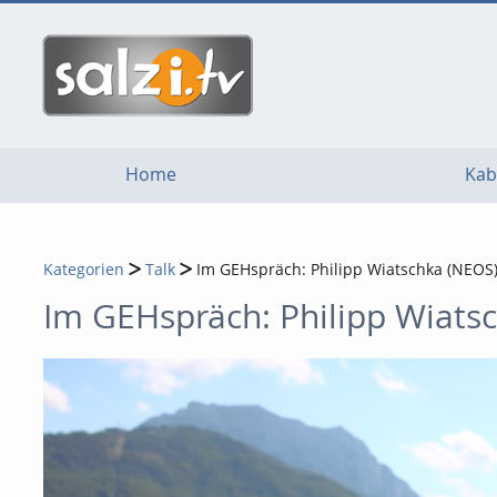
go
go
go
to
to
to
navigation
main
footer
content
Home
Kab
Kategorien
Talk
Im GEHspräch: Philipp Wiatschka (NEOS
Im GEHspräch: Philipp Wiats