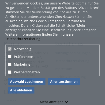
Wir verwenden Cookies, um unsere Website optimal für Sie
zu gestalten. Mit dem Bestätigen des Buttons "Akzeptieren"
stimmen Sie der Verwendung von Cookies zu. Durch
Anklicken der untenstehenden Checkboxen können Sie
auswählen, welche Cookie-Kategorien Sie zulassen
möchten. Durch Klicken auf die Schaltfläche "Mehr
anzeigen" erhalten Sie eine Beschreibung jeder Kategorie.
Weitere Informationen finden Sie in unserer
Datenschutzerklärung
.
Kontakt
Rechtliches
Notwendig
eMail: redaktion[@]salzi.tv +
Nutzungsbedingungen
Präferenzen
Christina Wiatschka, MA,
Datenschutzerklärung
Redaktionsleitung salzi.tv
Marketing
christina[@]salzi.tv; Tel. +43
Impressum
660 818 02 52 + Mag.
Partnerschaften
Bernhard Wiatschka,
Cookie-Zustimmung
Geschäftsführung
Auswahl zustimmen
Allen zustimmen
bernhard[@]salzi.tv
Alle ablehnen
Links
Sitemap
Mehr anzeigen