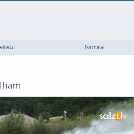
elnetz
Formate
hlham