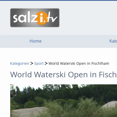
go
go
go
to
to
to
navigation
main
footer
content
Home
Kab
Kategorien
Sport
World Waterski Open in Fischlham
World Waterski Open in Fisc