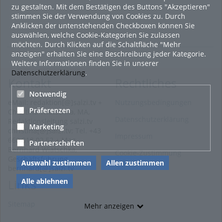
zu gestalten. Mit dem Bestätigen des Buttons "Akzeptieren"
stimmen Sie der Verwendung von Cookies zu. Durch
Anklicken der untenstehenden Checkboxen können Sie
auswählen, welche Cookie-Kategorien Sie zulassen
möchten. Durch Klicken auf die Schaltfläche "Mehr
anzeigen" erhalten Sie eine Beschreibung jeder Kategorie.
Weitere Informationen finden Sie in unserer
Datenschutzerklärung
.
Kontakt
Rechtliches
Notwendig
eMail: redaktion[@]salzi.tv +
Nutzungsbedingungen
Präferenzen
Christina Wiatschka, MA,
Datenschutzerklärung
Redaktionsleitung salzi.tv
Marketing
christina[@]salzi.tv; Tel. +43
Impressum
660 818 02 52 + Mag.
Partnerschaften
Bernhard Wiatschka,
Cookie-Zustimmung
Geschäftsführung
Auswahl zustimmen
Allen zustimmen
bernhard[@]salzi.tv
Alle ablehnen
Links
Sitemap
Mehr anzeigen