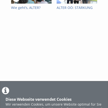
Wie geht’s, ALTER?
ALTER OÖ: STÄRKUNG
Pfl
DER
Gm
FACHKRÄFTESTRATEGIE
PFLEGE
Diese Webseite verwendet Cookies
Wir verwenden Cookies, um unsere Website optimal für Sie