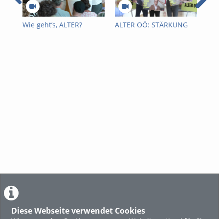
Wie geht’s, ALTER?
ALTER OÖ: STÄRKUNG
Pfl
DER
Gm
FACHKRÄFTESTRATEGIE
PFLEGE
Diese Webseite verwendet Cookies