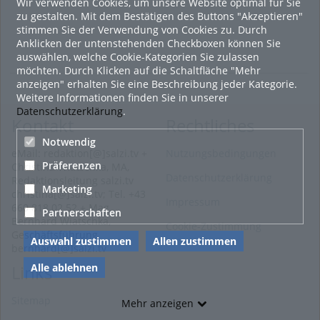
Wir verwenden Cookies, um unsere Website optimal für Sie
zu gestalten. Mit dem Bestätigen des Buttons "Akzeptieren"
stimmen Sie der Verwendung von Cookies zu. Durch
Anklicken der untenstehenden Checkboxen können Sie
auswählen, welche Cookie-Kategorien Sie zulassen
möchten. Durch Klicken auf die Schaltfläche "Mehr
anzeigen" erhalten Sie eine Beschreibung jeder Kategorie.
Weitere Informationen finden Sie in unserer
Datenschutzerklärung
.
Kontakt
Rechtliches
Notwendig
eMail: redaktion[@]salzi.tv +
Nutzungsbedingungen
Präferenzen
Christina Wiatschka, MA,
Datenschutzerklärung
Redaktionsleitung salzi.tv
Marketing
christina[@]salzi.tv; Tel. +43
Impressum
660 818 02 52 + Mag.
Partnerschaften
Bernhard Wiatschka,
Cookie-Zustimmung
Geschäftsführung
Auswahl zustimmen
Allen zustimmen
bernhard[@]salzi.tv
Alle ablehnen
Links
Sitemap
Mehr anzeigen