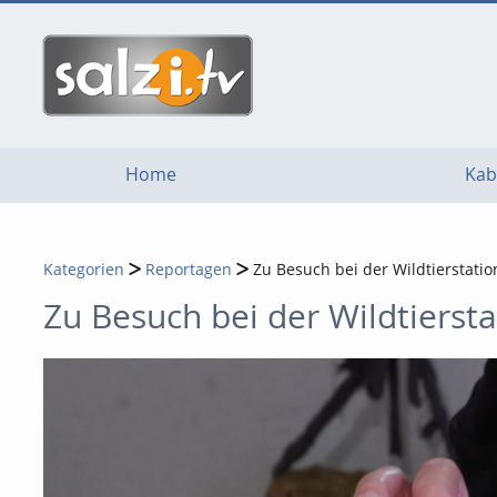
go
go
go
to
to
to
navigation
main
footer
content
Home
Kab
Kategorien
Reportagen
Zu Besuch bei der Wildtierstatio
Zu Besuch bei der Wildtiersta