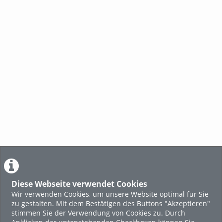
auf der Bräuwiese
Gmundner Milch
Ges
mod
Diese Webseite verwendet Cookies
Wir verwenden Cookies, um unsere Website optimal für Sie
zu gestalten. Mit dem Bestätigen des Buttons "Akzeptieren"
stimmen Sie der Verwendung von Cookies zu. Durch