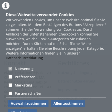
Diese Webseite verwendet Cookies
Wir verwenden Cookies, um unsere Website optimal für Sie
zu gestalten. Mit dem Bestätigen des Buttons "Akzeptieren"
stimmen Sie der Verwendung von Cookies zu. Durch
Anklicken der untenstehenden Checkboxen können Sie
auswählen, welche Cookie-Kategorien Sie zulassen
möchten. Durch Klicken auf die Schaltfläche "Mehr
anzeigen" erhalten Sie eine Beschreibung jeder Kategorie.
Weitere Informationen finden Sie in unserer
Datenschutzerklärung
.
Kontakt
Rechtliches
Notwendig
eMail: redaktion[@]salzi.tv +
Nutzungsbedingungen
Präferenzen
Christina Wiatschka, MA,
Datenschutzerklärung
Redaktionsleitung salzi.tv
Marketing
christina[@]salzi.tv; Tel. +43
Impressum
660 818 02 52 + Mag.
Partnerschaften
Bernhard Wiatschka,
Cookie-Zustimmung
Geschäftsführung
Auswahl zustimmen
Allen zustimmen
bernhard[@]salzi.tv