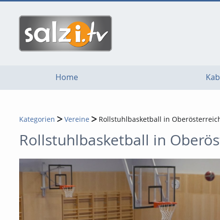
go
go
go
to
to
to
navigation
main
footer
content
Home
Kab
Kategorien
Vereine
Rollstuhlbasketball in Oberösterreic
Rollstuhlbasketball in Oberös