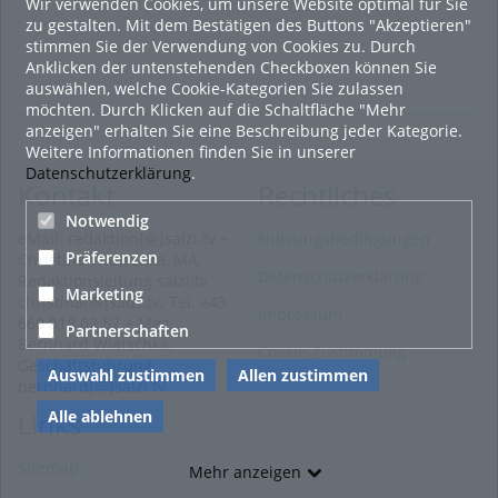
Wir verwenden Cookies, um unsere Website optimal für Sie
zu gestalten. Mit dem Bestätigen des Buttons "Akzeptieren"
stimmen Sie der Verwendung von Cookies zu. Durch
Anklicken der untenstehenden Checkboxen können Sie
auswählen, welche Cookie-Kategorien Sie zulassen
möchten. Durch Klicken auf die Schaltfläche "Mehr
anzeigen" erhalten Sie eine Beschreibung jeder Kategorie.
Weitere Informationen finden Sie in unserer
Datenschutzerklärung
.
Kontakt
Rechtliches
Notwendig
eMail: redaktion[@]salzi.tv +
Nutzungsbedingungen
Präferenzen
Christina Wiatschka, MA,
Datenschutzerklärung
Redaktionsleitung salzi.tv
Marketing
christina[@]salzi.tv; Tel. +43
Impressum
660 818 02 52 + Mag.
Partnerschaften
Bernhard Wiatschka,
Cookie-Zustimmung
Geschäftsführung
Auswahl zustimmen
Allen zustimmen
bernhard[@]salzi.tv
Alle ablehnen
Links
Sitemap
Mehr anzeigen